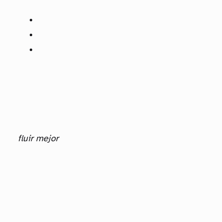
fluir mejor
La experiencia también influye en la venta