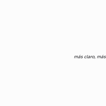
Menos fricción, mejores experiencias
más claro, más 